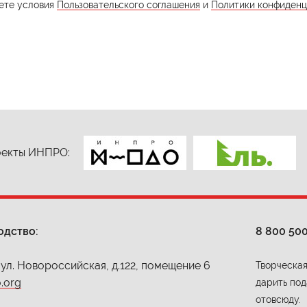
ете условия
Пользовательского соглашения
и
Политики конфиденц
екты ИНПРО:
одство:
8 800 50
 ул. Новороссийская, д.122, помещение 6
Творческая
.org
дарить под
отовсюду.