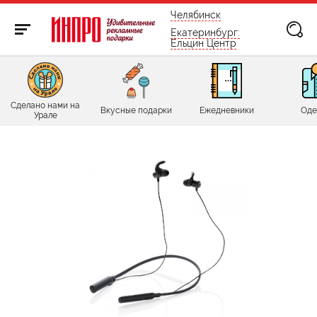
бесплатно по России
Челябинск
Екатеринбург:
Ельцин Центр
Сделано нами на
Вкусные подарки
Ежедневники
Оде
Урале