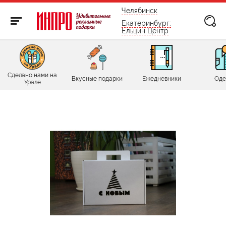
бесплатно по России
Челябинск
Екатеринбург:
Ельцин Центр
Сделано нами на
Вкусные подарки
Ежедневники
Оде
Урале