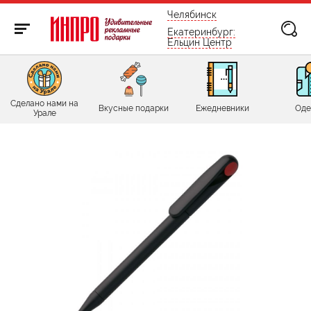
бесплатно по России
Челябинск
Екатеринбург:
Ельцин Центр
Сделано нами на
Вкусные подарки
Ежедневники
Оде
Урале