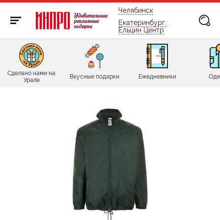
бесплатно по России
Челябинск
Екатеринбург:
Ельцин Центр
Сделано нами на
Вкусные подарки
Ежедневники
Оде
Урале