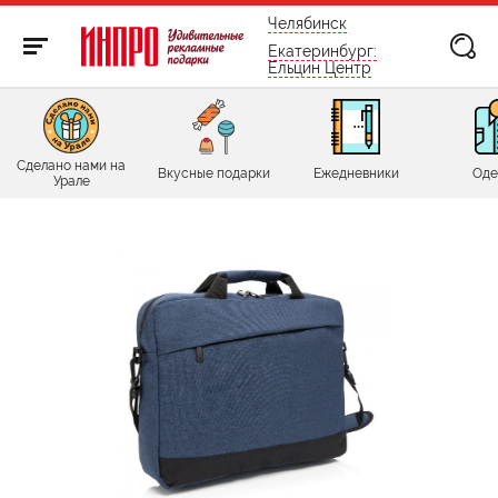
бесплатно по России
Челябинск
Екатеринбург:
Ельцин Центр
Сделано нами на
Вкусные подарки
Ежедневники
Оде
Урале