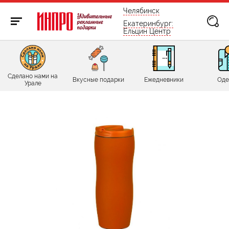
бесплатно по России
Челябинск
Екатеринбург:
Ельцин Центр
Сделано нами на
Вкусные подарки
Ежедневники
Оде
Урале