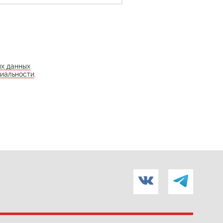
ых данных
иальности
.