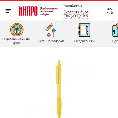
бесплатно по России
Челябинск
Екатеринбург:
Ельцин Центр
Сделано нами на
Вкусные подарки
Ежедневники
Оде
Урале