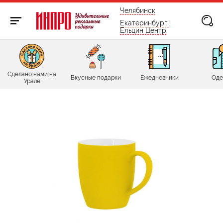
бесплатно по России
Челябинск
Екатеринбург:
Ельцин Центр
Сделано нами на
Вкусные подарки
Ежедневники
Оде
Урале