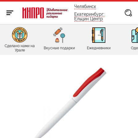
бесплатно по России
Челябинск
Екатеринбург:
Ельцин Центр
Сделано нами на
Вкусные подарки
Ежедневники
Оде
Урале