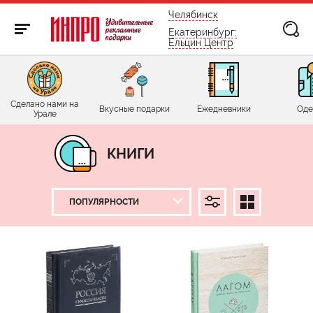
бесплатно по России
Челябинск
Екатеринбург:
Ельцин Центр
Сделано нами на
Вкусные подарки
Ежедневники
Оде
Урале
КНИГИ
ЦЕНА