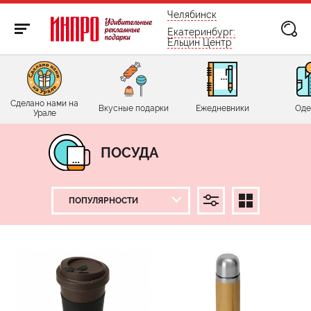
бесплатно по России
Челябинск
Екатеринбург:
Ельцин Центр
Сделано нами на
Вкусные подарки
Ежедневники
Оде
Урале
ПОСУДА
ЦЕНА