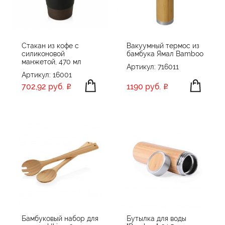
ПРОИЗВОДИТЕЛЬ
Happy gifts
Indivo
Стакан из кофе с
Вакуумный термос из
силиконовой
бамбука Ямал Bamboo
Ukiyo
ПРИМЕНИТЬ
СБРОСИТЬ
манжетой, 470 мл
Артикул: 716011
XD Collection
Артикул: 16001
XD Xclusive
702,92 руб.
1190 руб.
Без бренда
Бамбуковый набор для
Бутылка для воды