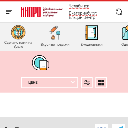
бесплатно по России
Челябинск
Екатеринбург:
Ельцин Центр
Сделано нами на
Вкусные подарки
Ежедневники
Оде
Урале
ПРИМЕНИТЬ
СБРОСИТЬ