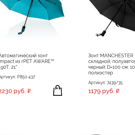
Автоматический зонт
Зонт MANCHESTER
Impact из rPET AWARE™
складной, полуавто
190T, 21"
черный; D=100 см; 1
полиэстер
Артикул: P850.437
Артикул: 7439/35
2230 руб.
1179 руб.