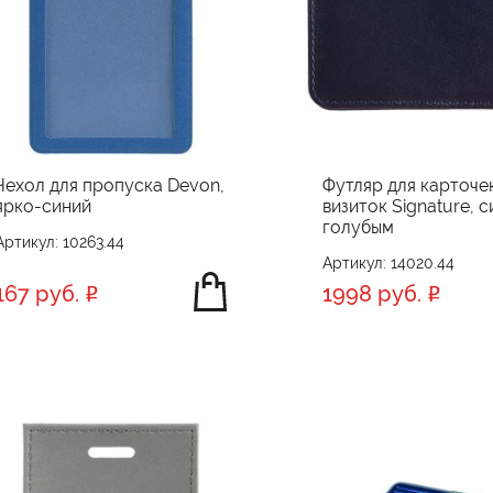
Чехол для пропуска Devon,
Футляр для карточе
ярко-синий
визиток Signature, с
голубым
Артикул: 10263.44
Артикул: 14020.44
167 руб.
1998 руб.