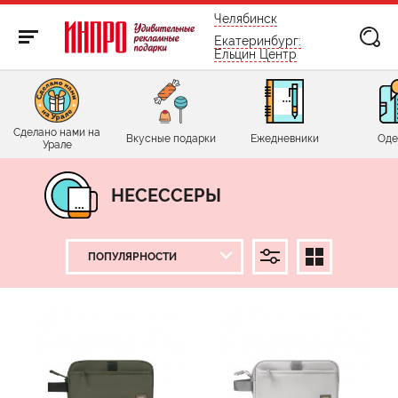
бесплатно по России
Челябинск
Екатеринбург:
Ельцин Центр
Сделано нами на
Вкусные подарки
Ежедневники
Оде
Урале
НЕСЕССЕРЫ
ЦЕНА