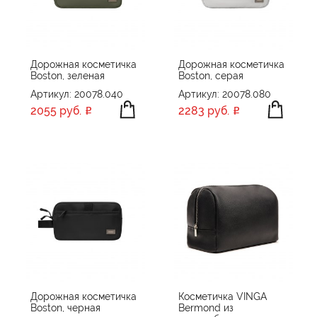
ПРОИЗВОДИТЕЛЬ
CPen
ЦВЕТ
Happy gifts
Дорожная косметичка
Дорожная косметичка
Boston, зеленая
Boston, серая
Manevr
Артикул: 20078.040
Артикул: 20078.080
Matteo Tantini
2055 руб.
2283 руб.
Molti
ПРИМЕНИТЬ
СБРОСИТЬ
Portobello Рюкзаки, Сумки, Чехлы
Very Marque
Vinga
Voyager
XD Collection
XD Design
XD Xclusive
Без бренда
Дорожная косметичка
Косметичка VINGA
Boston, черная
Bermond из
сделано в России