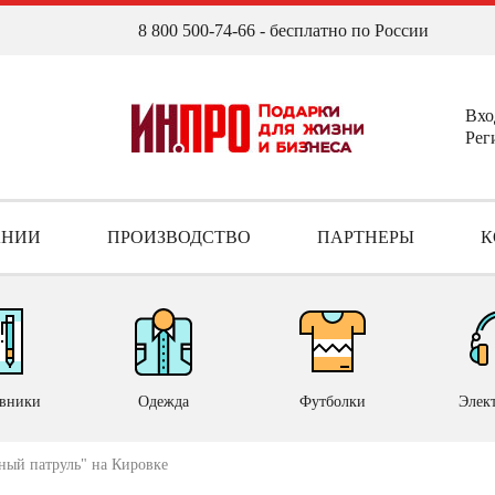
8 800 500-74-66
- бесплатно по России
Вхо
Рег
АНИИ
ПРОИЗВОДСТВО
ПАРТНЕРЫ
К
вники
Одежда
Футболки
Элек
ный патруль" на Кировке