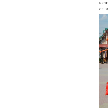
коляс
свет