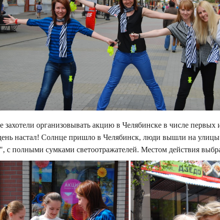
 захотели организовывать акцию в Челябинске в числе первых и
 день настал! Солнце пришло в Челябинск, люди вышли на улиц
у", с полными сумками светоотражателей. Местом действия выб