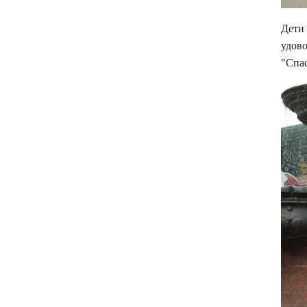
Дети 
удово
"Спа