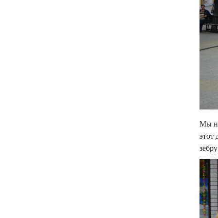
Мы не
этот
зебр