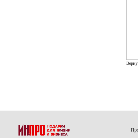
Верну
Пр