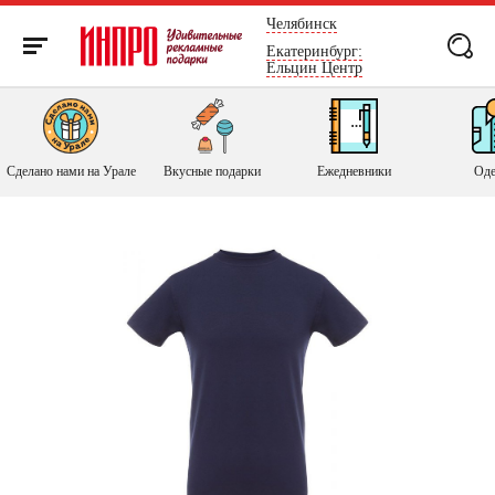
России
Челябинск
Екатеринбург:
Ельцин Центр
Сделано нами на Урале
Вкусные подарки
Ежедневники
Оде