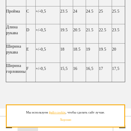
Пройма
C
+/-0,5
23.5
24
24.5
25
25.5
Длина
D
+/-0,5
19.5
20.5
21.5
22.5
23.5
рукава
Ширина
E
+/-0,5
18
18.5
19
19.5
20
рукава
Ширина
F
+/-0,5
15,5
16
16,5
17
17,5
горловины
Мы используем
файл cookie
, чтобы сделать сайт лучше.
Хорошо
940,00