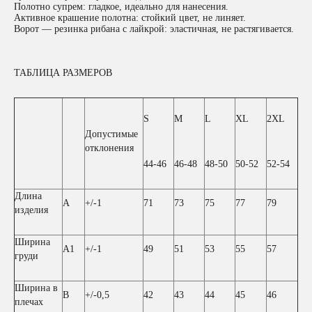
Полотно супрем: гладкое, идеально для нанесения.
Активное крашение полотна: стойкий цвет, не линяет.
Ворот — резинка рибана с лайкрой: эластичная, не растягивается.
ТАБЛИЦА РАЗМЕРОВ
S
M
L
XL
2XL
Допустимые
отклонения
44-46
46-48
48-50
50-52
52-54
Длина
A
+/-1
71
73
75
77
79
изделия
Ширина
A1
+/-1
49
51
53
55
57
груди
Ширина в
B
+/-0,5
42
43
44
45
46
плечах