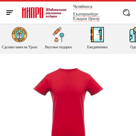
России
Челябинск
Екатеринбург:
Ельцин Центр
Сделано нами на Урале
Вкусные подарки
Ежедневники
Оде