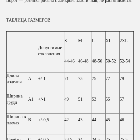
Ворот — резинка рибана с лайкрой: эластичная, не растягивается.
ТАБЛИЦА РАЗМЕРОВ
S
M
L
XL
2XL
Допустимые
отклонения
44-46
46-48
48-50
50-52
52-54
Длина
A
+/-1
71
73
75
77
79
изделия
Ширина
A1
+/-1
49
51
53
55
57
груди
Ширина в
B
+/-0,5
42
43
44
45
46
плечах
Пройма
C
+/-0,5
23.5
24
24.5
25
25.5