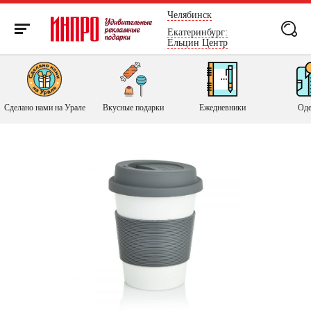
России
Челябинск
Екатеринбург:
Ельцин Центр
Сделано нами на Урале
Вкусные подарки
Ежедневники
Оде