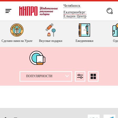
России
Челябинск
Екатеринбург:
Ельцин Центр
Сделано нами на Урале
Вкусные подарки
Ежедневники
Оде
ПРИМЕНИТЬ
СБРОСИТЬ